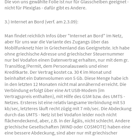
Die von uns gewählte Folie ist nur für Glasscheiben geeignet -
nicht für Plexiglas - dafür gibt es Andere.
3.) Internet an Bord (verf. am 2.3.09):
Man findet reichlich Infos über "Internet an Bord" im Netz,
aber für uns war die Variante des Zugangs über das
Mobilfunknetz hier in Griechenland das Geeignetste. Ich habe
ohne griechische Adresse und griechischer Steuernummer
nur bei Vodafon einen Datenvertrag erhalten, nur mit dem gr.
Transitlog/Permit, dem Personalausweis und einer
Kreditkarte. Der Vertrag kostet ca. 30 € im Monat und
beinhaltet ein Datenvolumen von 5 Gb. Diese Menge habe ich
in den letzten 12 Monaten nicht mal annähernd erreicht. Die
Verbindung erfolgt über eine Art USB-Modem (im
Vertragspreis enthalten), mit Hilfe des GSM bzw. des UMTS -
Netzes. Ersteres ist eine relativ langsame Verbindung mit 53
kb/sec, letzteres läuft recht zügig mit 7 mb/sec. Die Abdeckung
durch das UMTS - Netz ist bei Vodafon leider noch nicht
flächendeckend, aber, z.B. in der Ägäis, nicht schlecht. Andere
griechische Gesellschaften (WIND oder COSMOTE) haben eine
eine bessere Abdeckung, sind aber nur mit griechischer